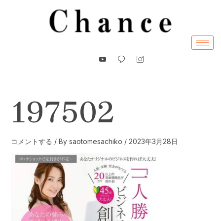
内
容
を
ス
キ
ッ
プ
197502
コメントする
/ By
saotomesachiko
/
2023年3月28日