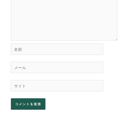
名
前
メ
ー
ル
サ
イ
ト