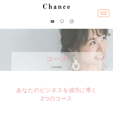
内
容
を
ス
キ
ッ
プ
あなたのビジネスを成功に導く
2つのコース