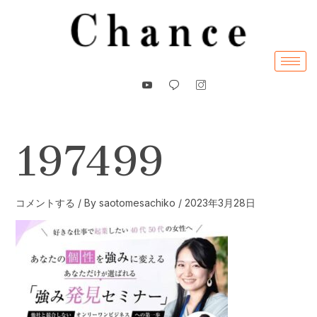
内
容
を
ス
キ
ッ
プ
197499
コメントする
/ By
saotomesachiko
/
2023年3月28日