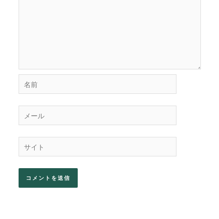
名
前
メ
ー
ル
サ
イ
ト