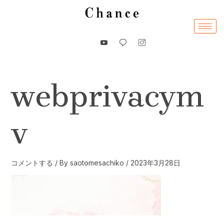
内
容
を
ス
キ
ッ
webprivacym
プ
v
コメントする
/ By
saotomesachiko
/
2023年3月28日