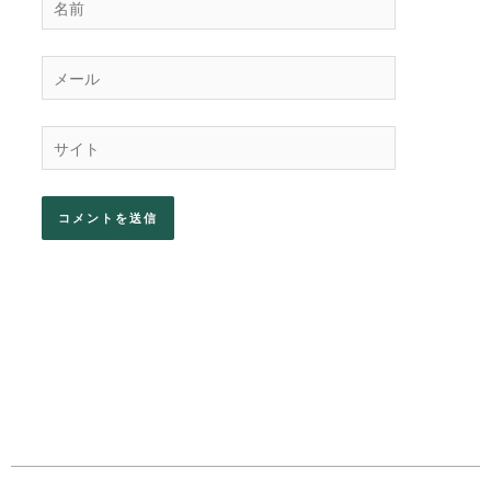
前
メ
ー
ル
サ
イ
ト