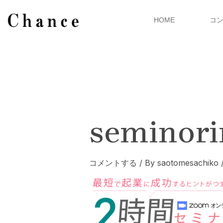
内
容
HOME
コ
を
ス
キ
ッ
プ
seminori
コメントする
/ By
saotomesachiko