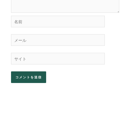
名
前
メ
ー
ル
サ
イ
ト