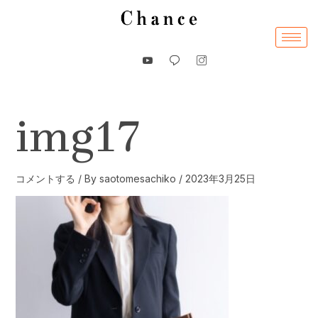
内
容
を
ス
キ
ッ
img17
プ
コメントする
/ By
saotomesachiko
/
2023年3月25日