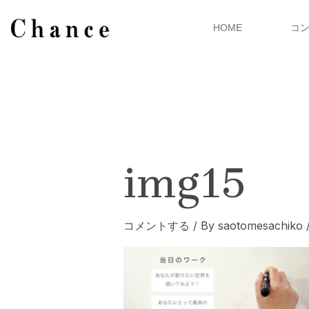
内
容
HOME
コ
を
ス
キ
ッ
プ
img15
コメントする
/ By
saotomesachiko