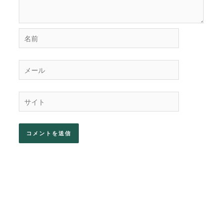
名
前
メ
ー
ル
サ
イ
ト