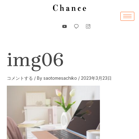
内
容
を
ス
キ
ッ
img06
プ
コメントする
/ By
saotomesachiko
/
2023年3月23日