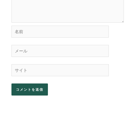
名
前
メ
ー
ル
サ
イ
ト