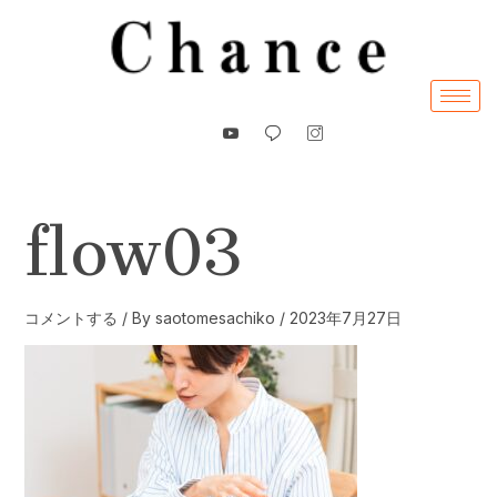
内
容
を
ス
キ
ッ
プ
flow03
コメントする
/ By
saotomesachiko
/
2023年7月27日