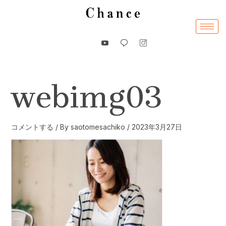
内
容
を
ス
キ
ッ
webimg03
プ
コメントする
/ By
saotomesachiko
/
2023年3月27日