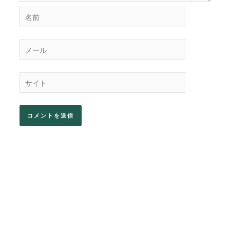
名
前
メ
ー
ル
サ
イ
ト