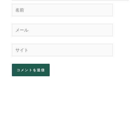
名
前
メ
ー
ル
サ
イ
ト