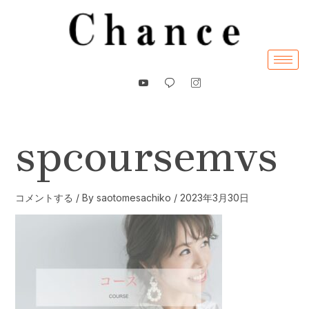
内
容
を
ス
キ
ッ
プ
spcoursemvs
コメントする
/ By
saotomesachiko
/
2023年3月30日