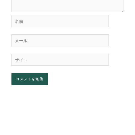
名
前
メ
ー
ル
サ
イ
ト