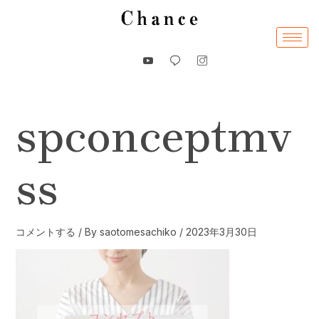
内
容
を
ス
キ
ッ
spconceptmv
プ
ss
コメントする
/ By
saotomesachiko
/
2023年3月30日