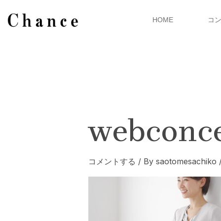
内
容
HOME
コ
を
ス
キ
ッ
プ
webconc
コメントする
/ By
saotomesachiko