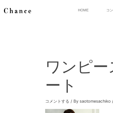
内
容
HOME
コ
を
ス
キ
ッ
プ
ワンピー
ート
コメントする
/ By
saotomesachiko