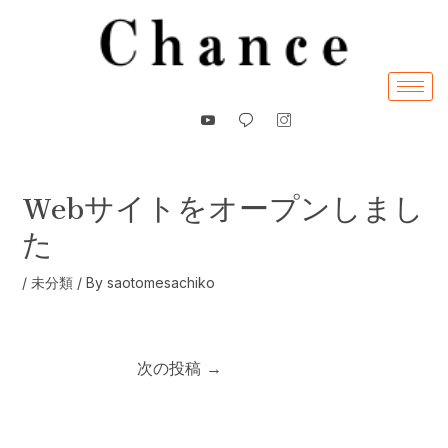
内
容
を
ス
キ
ッ
プ
Webサイトをオープンしまし
た
/
未分類
/ By
saotomesachiko
次の投稿
→